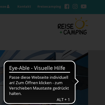
esse
Kontakt
#reisecamping