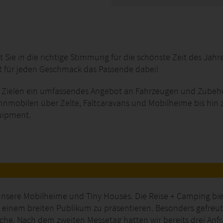
G
Sie in die richtige Stimmung für die schönste Zeit des Jahr
ist für jeden Geschmack das Passende dabei!
n Zielen ein umfassendes Angebot an Fahrzeugen und Zubehö
nmobilen über Zelte, Faltcaravans und Mobilheime bis hin 
uipment.
unsere Mobilheime und Tiny Houses. Die Reise + Camping bie
nem breiten Publikum zu präsentieren. Besonders gefreut h
che. Nach dem zweiten Messetag hatten wir bereits drei Anfr