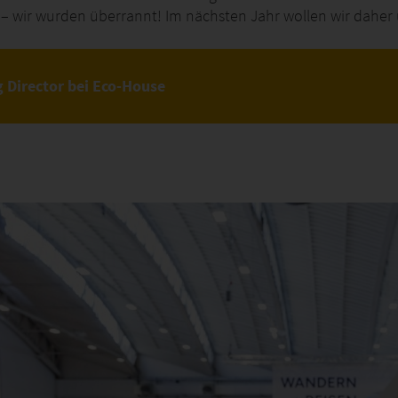
 wir wurden überrannt! Im nächsten Jahr wollen wir daher 
 Director bei Eco-House