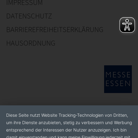
IMPRESSUM
DATENSCHUTZ
BARRIEREFREIHEITSERKLÄRUNG
HAUSORDNUNG
Diese Seite nutzt Website Tracking-Technologien von Dritten,
um ihre Dienste anzubieten, stetig zu verbessern und Werbung
entsprechend der Interessen der Nutzer anzuzeigen. Ich bin
damit einverstanden und kann meine Einwilligung jederzeit mit