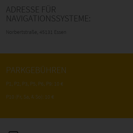
ADRESSE FÜR
NAVIGATIONSSYSTEME:
Norbertstraße, 45131 Essen
PARKGEBÜHREN
P1, P2, P3, P5, P6, P9: 10 €
P10 (Fr, Sa, & So): 10 €