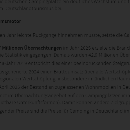
die deutschen Campingplätze ein deutliches Wachstum und 
 Deutschlandtourismus bei.
tumsmotor
en Jahr leichte Rückgänge hinnehmen musste, setzte die Cam
7 Millionen Übernachtungen
im Jahr 2025 erzielte die Bran
die Statistik eingegangen. Damals wurden 42,9 Millionen Übe
ona-Jahr 2019 entspricht dies einer beeindruckenden Steige
us generierte 2024 einen Bruttoumsatz über alle Wertschöp
ur regionalen Wertschöpfung, insbesondere in ländlichen Räu
m April 2025 der Bestand an zugelassenen Wohnmobilen in D
hnet im Übernachtungsangebot auf den Campingplätzen im
ietbare Unterkunftsformen). Damit können andere Zielgru
eigender Preise sind die Preise für Camping in Deutschland i