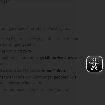
trugen
pingbranche ihren steilen Aufstieg fort:
che ein Plus von 4,2 % gegenüber dem Vorjahr.
rnachtungen gezählt.
rung von rund
25 %
.
fungsstufen von rund
20,8 Milliarden Euro
und
men.
eutschland die Marke von
einer Million
.
mer mehr Fans von Glampingangeboten (wie
ppen angesprochen werden.
m internationalen Vergleich eher moderat