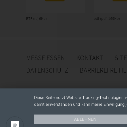
RTF
(rtf, 6Kb)
pdf
(pdf, 169Kb)
MESSE ESSEN
KONTAKT
SIT
DATENSCHUTZ
BARRIEREFREIH
Diese Seite nutzt Website Tracking-Technologien v
damit einverstanden und kann meine Einwilligung j
ABLEHNEN