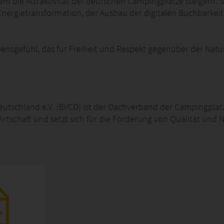
em die Attraktivität der deutschen Campingplätze steigern.
 Energietransformation, der Ausbau der digitalen Buchbarke
bensgefühl, das für Freiheit und Respekt gegenüber der Natur
tschland e.V. (BVCD) ist der Dachverband der Campingplatz
irtschaft und setzt sich für die Förderung von Qualität und