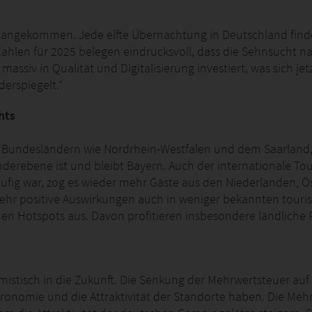
ft angekommen. Jede elfte Übernachtung in Deutschland finde
 Zahlen für 2025 belegen eindrucksvoll, dass die Sehnsucht
ssiv in Qualität und Digitalisierung investiert, was sich jet
erspiegelt.“
hts
 Bundesländern wie Nordrhein-Westfalen und dem Saarland, 
derebene ist und bleibt Bayern. Auch der internationale Tou
fig war, zog es wieder mehr Gäste aus den Niederlanden, Ös
r positive Auswirkungen auch in weniger bekannten touris
chen Hotspots aus. Davon profitieren insbesondere ländliche
imistisch in die Zukunft. Die Senkung der Mehrwertsteuer au
gastronomie und die Attraktivität der Standorte haben. Die Me