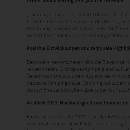
Professionalisierung und Qualität im Fokus
„Camping ist längst in der Mitte der Gesellscha
betont Stefan Zierke, Präsident des BVCD. „Die
Urlaub ungebrochen ist. Unsere Betriebe haben ma
Gästezufriedenheit und den Buchungszahlen wid
Positive Entwicklungen und regionale Highlig
Besonders hervorzuheben sind die Zuwächse in
verzeichneten. Wichtigstes Campingland auf Län
Gesamttourismus aus dem Ausland leicht rückläu
deutsche Campingplätze. Camping hat zudem seh
sich schöne Landschaften abseits der touristis
Ausblick 2026: Nachhaltigkeit und Innovation
Für das laufende Jahr 2026 blickt der BVCD opt
wird zusätzliche positive Effekte für die Platz