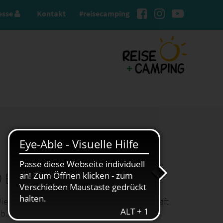
esse
Kontakt
#reisecamping
 BRICHT ALLE REKORDE
. Wie der Bundesverband der Campingwirtschaft
ab. Trotz wirtschaftlicher Herausforderungen